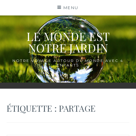
Skip
MENU
to
content
LE MONDE EST
NOTRE JARDIN
NOTRE VOYAGE AUTOUR DU MONDE AVEC 4
ENFANTS
ÉTIQUETTE :
PARTAGE