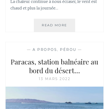
La chaleur continue à nous écraser, le vent est
chaud et plus la journée…
NAZCA
READ MORE
ET
SES
LIGNES
STUPÉFIANTES…
—
A PROPOS
,
PÉROU
—
Paracas, station balnéaire au
bord du désert…
13 MARS 2022