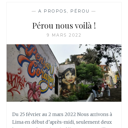
AU
BORD
—
A PROPOS
,
PÉROU
—
DU
DÉSERT…
Pérou nous voilà !
9 MARS 2022
Du 25 février au 2 mars 2022 Nous arrivons à
Lima en début d’après-midi, seulement deux