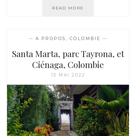
EN
READ MORE
CHEMIN
VERS
BARCELONE…
—
A PROPOS
,
COLOMBIE
—
Santa Marta, parc Tayrona, et
Ciénaga, Colombie
13 MAI 2022