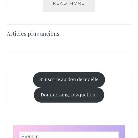
A
READ MORE
L’ASSAUT
DU
COTOPAXI
Navigation
Articles plus anciens
des
articles
S'inscrire au don de moëlle
Donner sang, plaquettes...