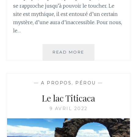
se rapproche jusqu’à pouvoir le toucher. Le
site est mythique, il est entouré d’un certain
mystère, d’une aura d’inaccessible. Pour nous,
le…
A
READ MORE
LA
DÉCOUVERTE
DU
MACHU
—
A PROPOS
,
PÉROU
—
PICCHU…
Le lac Titicaca
9 AVRIL 2022