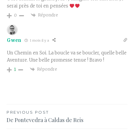
serai près de toi en pensées
Répondre
0
Gwen
1 mois il y a
Un Chemin en Soi. La boucle va se boucler, quelle belle
Aventure. Une belle promesse tenue ! Bravo !
Répondre
1
Navigation
PREVIOUS POST
De Pontevedra à Caldas de Reis
de