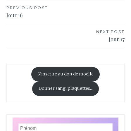
Navigation
PREVIOUS POST
Jour 16
de
l’article
NEXT POST
Jour 17
S'inscrire au don de moëlle
Donner sang, plaquettes...