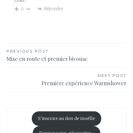
l’eau !
Répondre
0
Navigation
PREVIOUS POST
Mise en route et premier bivouac
de
l’article
NEXT POST
Première expérience Warmshower
S'inscrire au don de moëlle